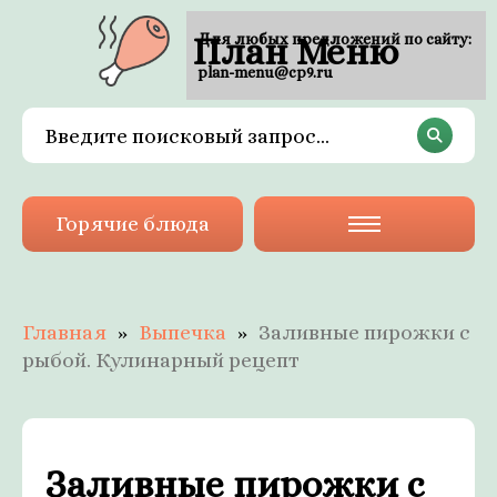
План Меню
Для любых предложений по сайту:
plan-menu@cp9.ru
Горячие блюда
Главная
Выпечка
Заливные пирожки с
рыбой. Кулинарный рецепт
Заливные пирожки с