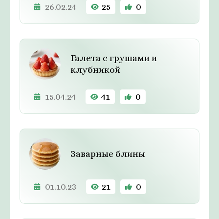
26.02.24
25
0
Галета с грушами и
клубникой
15.04.24
41
0
Заварные блины
01.10.23
21
0