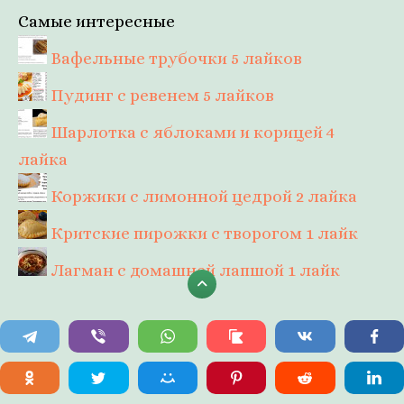
Самые интересные
Вафельные трубочки
5 лайков
Пудинг с ревенем
5 лайков
Шарлотка с яблоками и корицей
4
лайка
Коржики с лимонной цедрой
2 лайка
Критские пирожки с творогом
1 лайк
Лагман с домашней лапшой
1 лайк