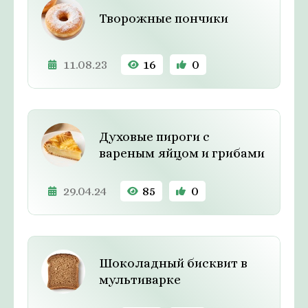
Творожные пончики
11.08.23
16
0
Духовые пироги с
вареным яйцом и грибами
29.04.24
85
0
Шоколадный бисквит в
мультиварке