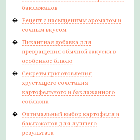
баклажанов
Рецепт с насыщенным ароматом и
сочным вкусом
Пикантная добавка для
превращения обычной закуски в
особенное блюдо
Секреты приготовления
хрустящего сочетания
картофельного и баклажанного
соблазна
Оптимальный выбор картофеля и
баклажанов для лучшего
результата