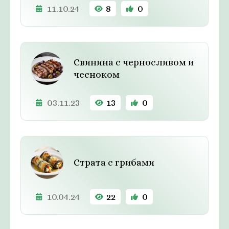
11.10.24
8
0
Свинина с черносливом и
чесноком
03.11.23
13
0
Страта с грибами
10.04.24
22
0