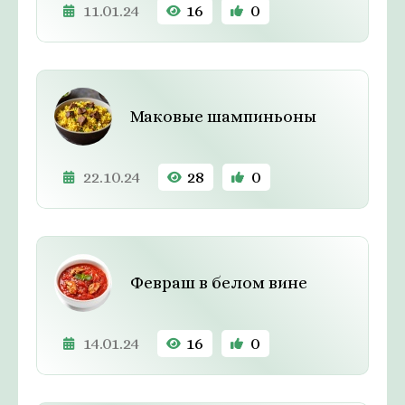
11.01.24
16
0
Маковые шампиньоны
22.10.24
28
0
Февраш в белом вине
14.01.24
16
0