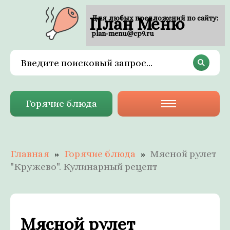
План Меню
Для любых предложений по сайту:
plan-menu@cp9.ru
Горячие блюда
Главная
Горячие блюда
Мясной рулет
"Кружево". Кулинарный рецепт
Мясной рулет