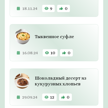
18.11.24
9
0
Тыквенное суфле
16.08.24
10
0
Шоколадный десерт из
кукурузных хлопьев
29.09.24
12
0