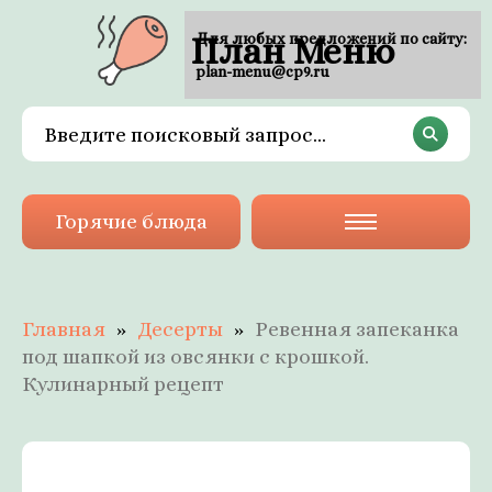
План Меню
Для любых предложений по сайту:
plan-menu@cp9.ru
Горячие блюда
Главная
Десерты
Ревенная запеканка
под шапкой из овсянки с крошкой.
Кулинарный рецепт