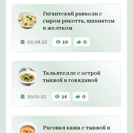
Гигантский равиоли с
сыром рикотта, шпинатом
и желтком
05.08.23
19
0
Тальятелле с острой
тыквой и говядиной
29.05.23
14
0
Рисовая каша с тыквой и