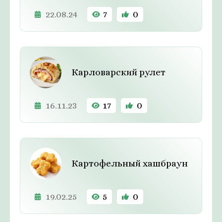
22.08.24
7
0
Карловарский рулет
16.11.23
17
0
Картофельный хашбраун
19.02.25
5
0