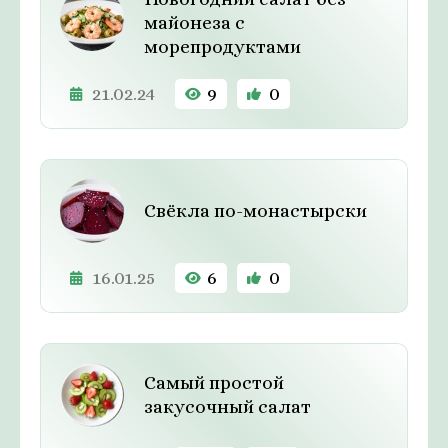
майонеза с
морепродуктами
21.02.24
9
0
Свёкла по-монастырски
16.01.25
6
0
Самый простой
закусочный салат