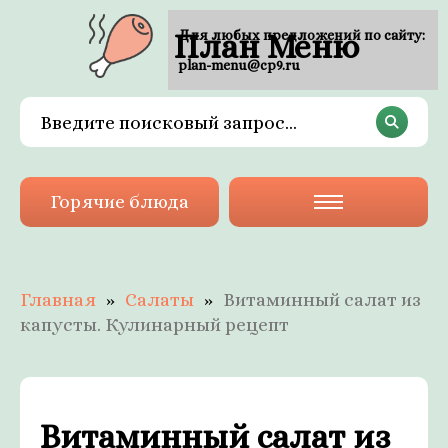
План Меню
Для любых предложений по сайту:
plan-menu@cp9.ru
Горячие блюда
Главная
Салаты
Витаминный салат из
капусты. Кулинарный рецепт
Витаминный салат из