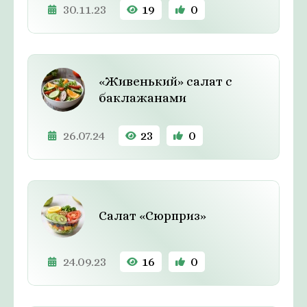
30.11.23
19
0
«Живенький» салат с
баклажанами
26.07.24
23
0
Салат «Сюрприз»
24.09.23
16
0