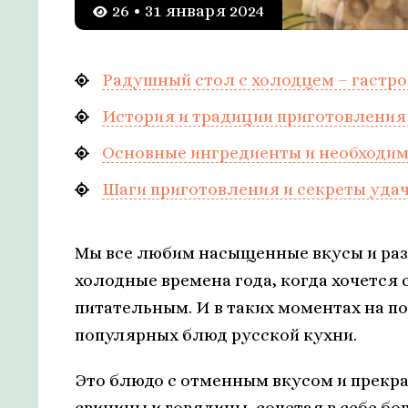
26 • 31 января 2024
Радушный стол с холодцем – гастр
История и традиции приготовления
Основные ингредиенты и необходи
Шаги приготовления и секреты уда
Мы все любим насыщенные вкусы и разн
холодные времена года, когда хочется 
питательным. И в таких моментах на п
популярных блюд русской кухни.
Это блюдо с отменным вкусом и прекра
свинины и говядины, сочетая в себе бо